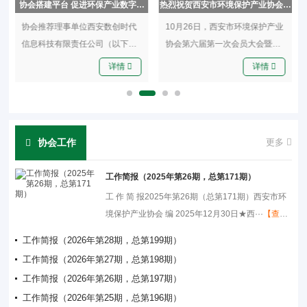
会
协会搭建平台 促进环保产业数字化
热烈祝贺西安市环境保护产业协会第
工
转型升级
六届第一次会员大会暨换届大会圆满
协会推荐理事单位西安数创时代
10月26日，西安市环境保护产业
召开
信息科技有限责任公司（以下简
协会第六届第一次会员大会暨换
称数创科技），参加了今年···
届大会在西安市飞鹿酒店圆···
详情
详情
协会工作
更多
工作简报（2025年第26期，总第171期）
工 作 简 报2025年第26期（总第171期）西安市环
境保护产业协会 编 2025年12月30日★西···
【查看
详情】
工作简报（2026年第28期，总第199期）
工作简报（2026年第27期，总第198期）
工作简报（2026年第26期，总第197期）
工作简报（2026年第25期，总第196期）