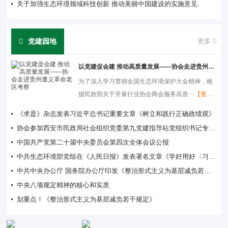
关于加强生态环境领域科技创新 推动美丽中国建设的实施意见
党建园地
更多
以党建促会建 推动高质量发展——协会走进贵州遵义革命老区考察
为了深入学习贯彻全国生态环境保护大会精神，根
据民政部关于开展行业协会商会服务高质···
【查看
详情】
《求是》杂志发表习近平总书记重要文章《树立和践行正确政绩观》
协会参加西安市民政局社会组织党委第九党建指导站党组织书记专项培训暨述职交流会
中国共产党第二十届中央委员会第四次全体会议公报
中共生态环境部党组在《人民日报》发表署名文章《学好用好〈习近平生态文明文选〉建设人与自然和谐共生的美丽中国》
中共中央办公厅 国务院办公厅印发《整治形式主义为基层减负若干规定》
中央八项规定精神的核心和实质
划重点！《整治形式主义为基层减负若干规定》