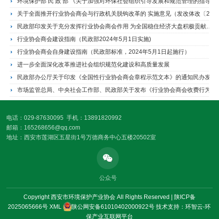
环境保护部 民 政 部 《关于加强对环保社会组织引导发展和规范管理的指导意见》（环宣教[2017]35号）
关于全面推开行业协会商会与行政机关脱钩改革的 实施意见（发改体改〔2019〕1063号）
民政部印发关于充分发挥行业协会商会作用 为全国稳住经济大盘积极贡献力量的通知
行业协会商会建设指南（民政部2024年5月1日实施)
行业协会商会自身建设指南（民政部标准，2024年5月1日起施行）
进一步全面深化改革推进社会组织规范化建设和高质量发展
民政部办公厅关于印发《全国性行业协会商会章程示范文本》的通知民办发〔2024〕11号
市场监管总局、中央社会工作部、民政部关于发布《行业协会商会收费行为合规指南》的公告2024年第32号
电话：029-87630095 手机：13891820992
邮箱：165268656@qq.com
地址：西安市莲湖区五星街1号万德商务中心五楼20502室
公众号
Copyright 西安市环境保护产业协会 All Rights Reserved |
陕ICP备
2025065666号
XML
陕公网安备61010402000922号
技术支持：环智云-环
保产业互联网平台